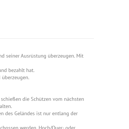
nd seiner Ausrüstung überzeugen. Mit
nd bezahlt hat.
d überzeugen.
h schießen die Schützen vom nächsten
alten.
n des Geländes ist nur entlang der
geschossen werden. Hoch/Quer- oder