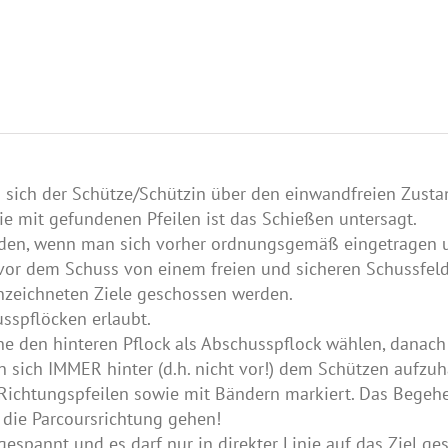
sich der Schütze/Schützin über den einwandfreien Zusta
ie mit gefundenen Pfeilen ist das Schießen untersagt.
rden, wenn man sich vorher ordnungsgemäß eingetragen u
 vor dem Schuss von einem freien und sicheren Schussfel
nnzeichneten Ziele geschossen werden.
sspflöcken erlaubt.
he den hinteren Pflock als Abschusspflock wählen, danac
 sich IMMER hinter (d.h. nicht vor!) dem Schützen aufzuh
 Richtungspfeilen sowie mit Bändern markiert. Das Begehe
 die Parcoursrichtung gehen!
gespannt und es darf nur in direkter Linie auf das Ziel 