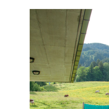
Zeige
grösseres
Bild