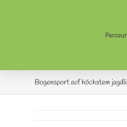
Zum
Inhalt
springen
Parcour
Bogensport auf höchstem jagdl