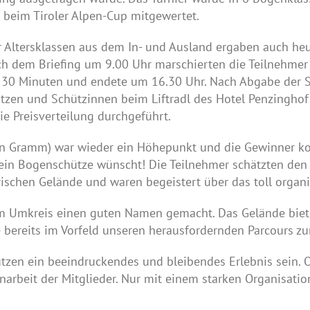
 beim Tiroler Alpen-Cup mitgewertet.
 Altersklassen aus dem In- und Ausland ergaben auch heuer
 dem Briefing um 9.00 Uhr marschierten die Teilnehmer 
n 30 Minuten und endete um 16.30 Uhr. Nach Abgabe der 
ützen und Schützinnen beim Liftradl des Hotel Penzingho
e Preisverteilung durchgeführt.
 in Gramm) war wieder ein Höhepunkt und die Gewinner ko
h ein Bogenschütze wünscht! Die Teilnehmer schätzten den
schen Gelände und waren begeistert über das toll organis
em Umkreis einen guten Namen gemacht. Das Gelände biete
 bereits im Vorfeld unseren herausfordernden Parcours zu
ützen ein beeindruckendes und bleibendes Erlebnis sein. 
rbeit der Mitglieder. Nur mit einem starken Organisatio