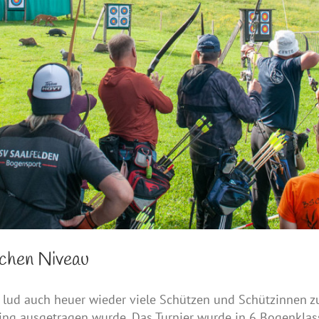
ichen Niveau
 lud auch heuer wieder viele Schützen und Schützinnen z
ng ausgetragen wurde. Das Turnier wurde in 6 Bogenklas